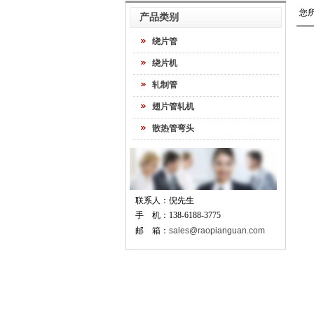
您
产品类别
绕片管
绕片机
轧制管
翅片管轧机
散热管弯头
联系人：倪先生
手 机：138-6188-3775
邮 箱：
sales@raopianguan.com